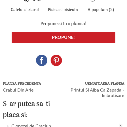
Catelul si ziarul
Pisica si pisicuta
Hipopotam (2)
Propune si tu o plansa!
PROPUNE!
PLANSA PRECEDENTA
URMATOAREA PLANSA
Crabul Din Ariel
Printul Si Alba Ca Zapada -
Imbratisare
S-ar putea sa-ti
placa si:
Clopotei de Craciun
5