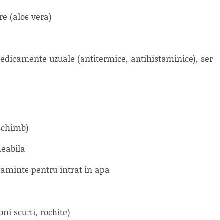
e (aloe vera)
edicamente uzuale (antitermice, antihistaminice), ser
schimb)
meabila
ltaminte pentru intrat in apa
ni scurti, rochite)