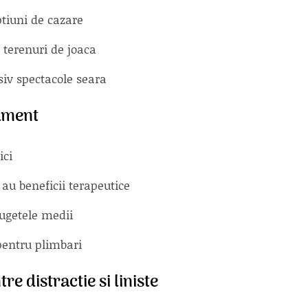
ptiuni de cazare
 terenuri de joaca
usiv spectacole seara
tament
ici
 au beneficii terapeutice
bugetele medii
pentru plimbari
re distractie si liniste