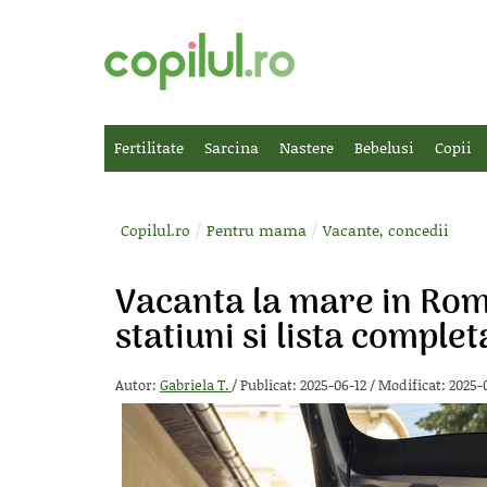
Fertilitate
Sarcina
Nastere
Bebelusi
Copii
/
/
Copilul.ro
Pentru mama
Vacante, concedii
Vacanta la mare in Roma
statiuni si lista comple
Autor:
Gabriela T.
/
Publicat: 2025-06-12
/
Modificat: 2025-