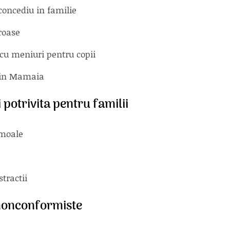
concediu in familie
roase
 cu meniuri pentru copii
din Mamaia
 potrivita pentru familii
domoale
e
stractii
 nonconformiste