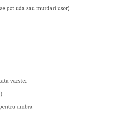
 se pot uda sau murdari usor)
tata varstei
e)
 pentru umbra