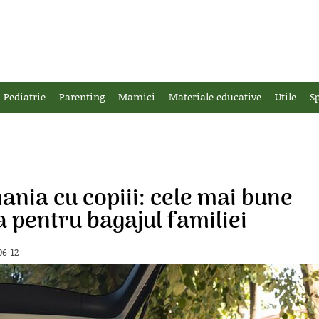
Pediatrie
Parenting
Mamici
Materiale educative
Utile
Sp
nia cu copiii: cele mai bune
ta pentru bagajul familiei
06-12