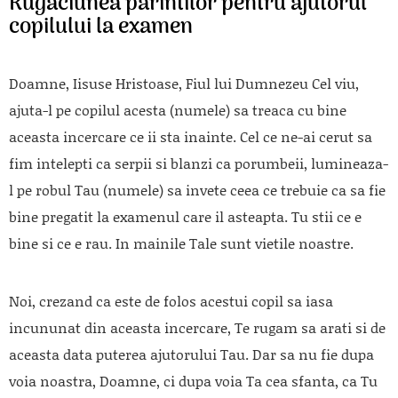
Rugaciunea parintilor pentru ajutorul
copilului la examen
Doamne, Iisuse Hristoase, Fiul lui Dumnezeu Cel viu,
ajuta-l pe copilul acesta (numele) sa treaca cu bine
aceasta incercare ce ii sta inainte. Cel ce ne-ai cerut sa
fim intelepti ca serpii si blanzi ca porumbeii, lumineaza-
l pe robul Tau (numele) sa invete ceea ce trebuie ca sa fie
bine pregatit la examenul care il asteapta. Tu stii ce e
bine si ce e rau. In mainile Tale sunt vietile noastre.
Noi, crezand ca este de folos acestui copil sa iasa
incununat din aceasta incercare, Te rugam sa arati si de
aceasta data puterea ajutorului Tau. Dar sa nu fie dupa
voia noastra, Doamne, ci dupa voia Ta cea sfanta, ca Tu