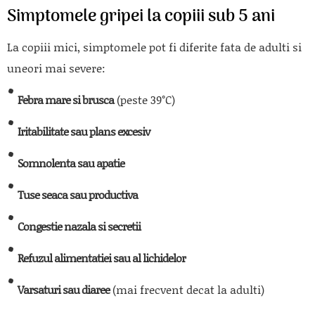
Simptomele gripei la copiii sub 5 ani
La copiii mici, simptomele pot fi diferite fata de adulti si
uneori mai severe:
Febra mare si brusca
(peste 39°C)
Iritabilitate sau plans excesiv
Somnolenta sau apatie
Tuse seaca sau productiva
Congestie nazala si secretii
Refuzul alimentatiei sau al lichidelor
Varsaturi sau diaree
(mai frecvent decat la adulti)