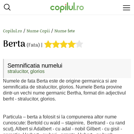
/
/
Copilul.ro
Nume Copii
Nume fete
Berta
(Fata) |
Semnificatia numelui
stralucitor
,
glorios
Numele de fata Berta este de origine germanica si are
semnificatia de stralucitor, glorios. Numele Berta provine
dintr-un vechi nume germanic Bertha, format din adjectivul
berht - stralucitor, glorios.
Particula – berta a folosit si la compunerea altor nume
cunoscute: Bertold cu wald – stapinire, Bertrand - cu rand
scut), Albert si Adalbert - cu adal - nobil Gilbert - cu gisil -