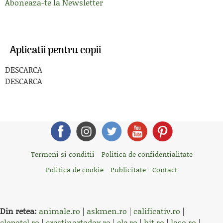
Aboneaza-te la Newsletter
Aplicatii pentru copii
DESCARCA
DESCARCA
Termeni si conditii
Politica de confidentialitate
Politica de cookie
Publicitate - Contact
Din retea:
animale.ro
|
askmen.ro
|
calificativ.ro
|
clopotel.ro
|
crestinortodox.ro
|
ele.ro
|
hit.ro
|
laso.ro
|