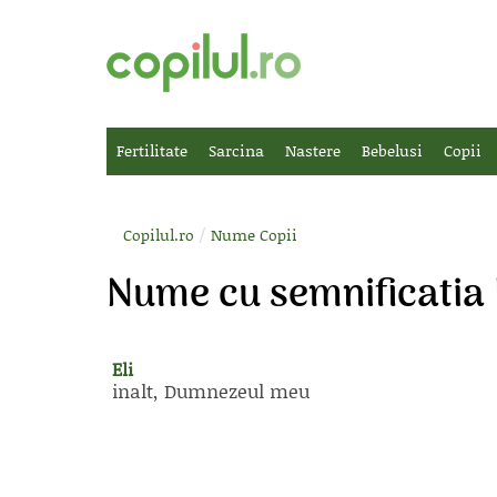
Fertilitate
Sarcina
Nastere
Bebelusi
Copii
/
Copilul.ro
Nume Copii
Nume cu semnificati
Eli
inalt, Dumnezeul meu