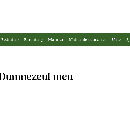
Pediatrie
Parenting
Mamici
Materiale educative
Utile
Sp
a Dumnezeul meu