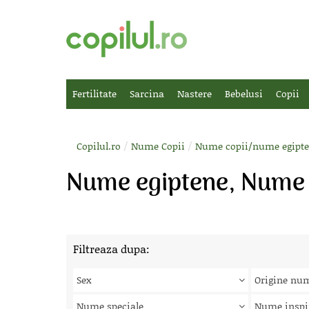
Fertilitate
Sarcina
Nastere
Bebelusi
Copii
/
/
Copilul.ro
Nume Copii
Nume copii/nume egipt
Nume egiptene, Nume 
Filtreaza dupa:
Sex
Origine nu
Nume speciale
Nume inspi