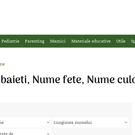
Pediatrie
Parenting
Mamici
Materiale educative
Utile
Sp
ene
baieti, Nume fete, Nume cul
me
Lungimea numelui
rate de