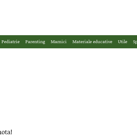
Pediatrie
Parenting
Mamici
Materiale educative
Utile
Sp
nota!