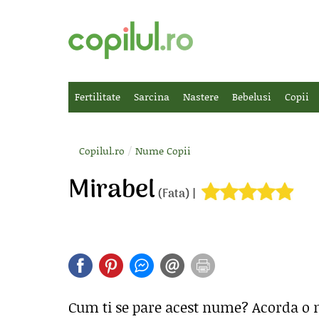
Fertilitate
Sarcina
Nastere
Bebelusi
Copii
/
Copilul.ro
Nume Copii
Mirabel
(Fata) |
Cum ti se pare acest nume? Acorda o 