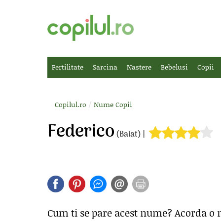
Fertilitate
Sarcina
Nastere
Bebelusi
Copii
/
Copilul.ro
Nume Copii
Federico
(Baiat) |
Cum ti se pare acest nume? Acorda o 