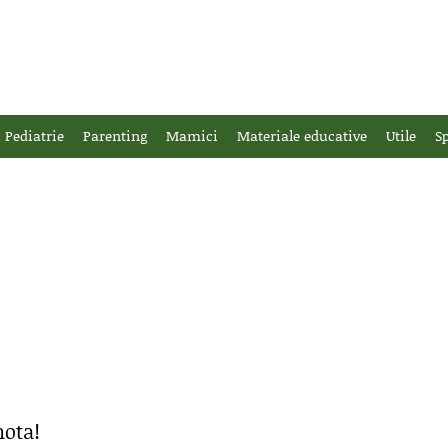
Pediatrie
Parenting
Mamici
Materiale educative
Utile
Sp
nota!