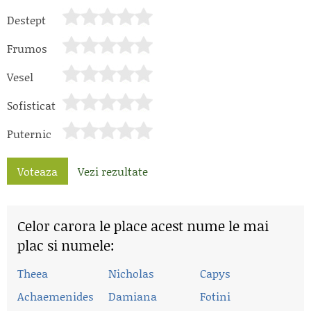
Destept
Frumos
Vesel
Sofisticat
Puternic
Voteaza
Vezi rezultate
Celor carora le place acest nume le mai
plac si numele:
Theea
Nicholas
Capys
Achaemenides
Damiana
Fotini