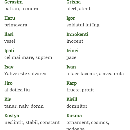
Gerasim
Grisha
batran, a onora
alert, atent
Haru
Igor
primavara
soldatul lui Ing
Ilari
Innokenti
vesel
inocent
Ipati
Irinei
cel mai mare, suprem
pace
Isay
Ivan
Yahve este salvarea
a face favoare, a avea mila
Jiro
Karp
al doilea fiu
fructe, profit
Kir
Kirill
tanar, naiv, domn
domnitor
Kostya
Kuzma
neclintit, stabil, constant
ornament, cosmos,
podoaba