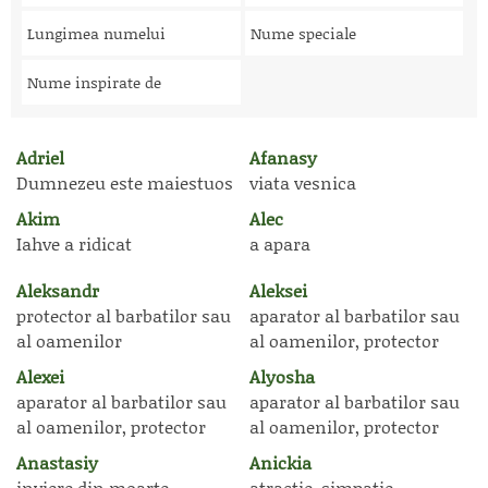
Lungimea numelui
Nume speciale
Nume inspirate de
Adriel
Afanasy
Dumnezeu este maiestuos
viata vesnica
Akim
Alec
Iahve a ridicat
a apara
Aleksandr
Aleksei
protector al barbatilor sau
aparator al barbatilor sau
al oamenilor
al oamenilor, protector
Alexei
Alyosha
aparator al barbatilor sau
aparator al barbatilor sau
al oamenilor, protector
al oamenilor, protector
Anastasiy
Anickia
inviere din moarte
atractie, simpatie,