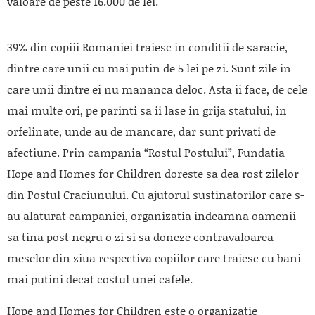
valoare de peste 16.000 de lei.
39% din copiii Romaniei traiesc in conditii de saracie,
dintre care unii cu mai putin de 5 lei pe zi. Sunt zile in
care unii dintre ei nu mananca deloc. Asta ii face, de cele
mai multe ori, pe parinti sa ii lase in grija statului, in
orfelinate, unde au de mancare, dar sunt privati de
afectiune. Prin campania “Rostul Postului”, Fundatia
Hope and Homes for Children doreste sa dea rost zilelor
din Postul Craciunului. Cu ajutorul sustinatorilor care s-
au alaturat campaniei, organizatia indeamna oamenii
sa tina post negru o zi si sa doneze contravaloarea
meselor din ziua respectiva copiilor care traiesc cu bani
mai putini decat costul unei cafele.
Hope and Homes for Children este o organizatie