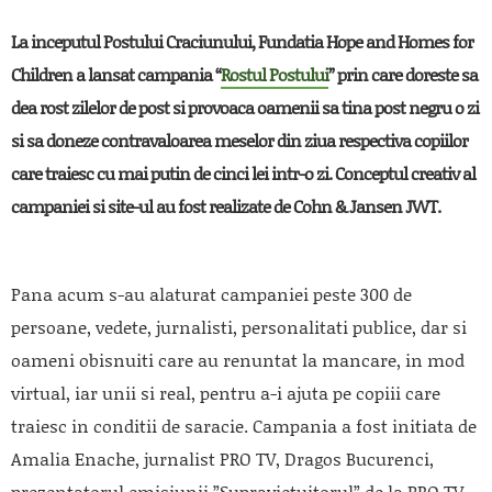
La inceputul Postului Craciunului, Fundatia Hope and Homes for
Children a lansat campania “
Rostul Postului
” prin care doreste sa
dea rost zilelor de post si provoaca oamenii sa tina post negru o zi
si sa doneze contravaloarea meselor din ziua respectiva copiilor
care traiesc cu mai putin de cinci lei intr-o zi. Conceptul creativ al
campaniei si site-ul au fost realizate de Cohn & Jansen JWT.
Pana acum s-au alaturat campaniei peste 300 de
persoane, vedete, jurnalisti, personalitati publice, dar si
oameni obisnuiti care au renuntat la mancare, in mod
virtual, iar unii si real, pentru a-i ajuta pe copiii care
traiesc in conditii de saracie. Campania a fost initiata de
Amalia Enache, jurnalist PRO TV, Dragos Bucurenci,
prezentatorul emisiunii ”Supravietuitorul” de la PRO TV