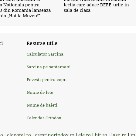
a Nationala pentru
lectia care aduce DEEE-urile in
 din Romania lanseaza
sala de clasa
ia „Hai la Muzeu!”
ri
Resurse utile
Calculator Sarcina
Sarcina pe saptamani
Povesti pentru copii
Nume de fete
Nume de baieti
Calendar Ortodox
ro
|
clopotel.ro
|
crestinortodox.ro
|
ele.ro
|
hit.ro
|
laso.ro
|
ma