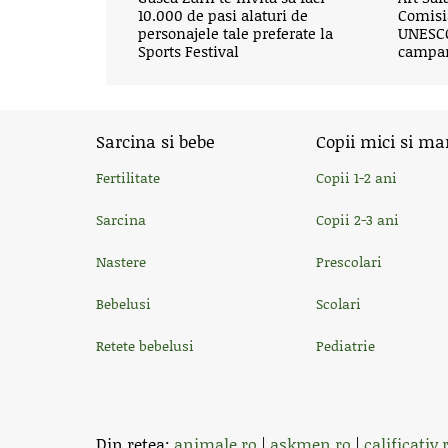
10.000 de pasi alaturi de
Comisi
personajele tale preferate la
UNESCO
Sports Festival
campan
Sarcina si bebe
Copii mici si ma
Fertilitate
Copii 1-2 ani
Sarcina
Copii 2-3 ani
Nastere
Prescolari
Bebelusi
Scolari
Retete bebelusi
Pediatrie
Din retea:
animale.ro
|
askmen.ro
|
calificativ.