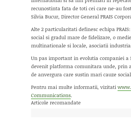
international si sa fim premiati in repet
recunostinta fata de toti cei care ne-au fo
Silvia Bucur, Director General PRAIS Corp
Alte 2 particularitati definesc echipa PRAI
social si gradul mare de fidelizare, o medie
multinationale si locale, asociatii industria
Un pas important in evolutia companiei a f
devenit platforma comunitara unde, prin al
de anvergura care sustin mari cauze social
Pentru mai multe informatii, vizitati
www.p
Communications
.
Articole recomandate