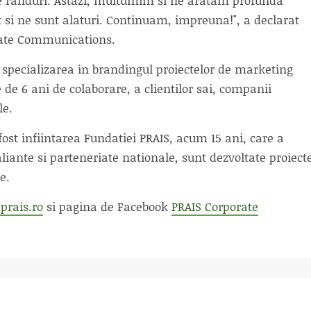
ate randuri. Astazi, multumim si ne aratam profunda
st si ne sunt alaturi. Continuam, impreuna!", a declarat
orate Communications.
S: specializarea in brandingul proiectelor de marketing
 de 6 ani de colaborare, a clientilor sai, companii
le.
ost infiintarea Fundatiei PRAIS, acum 15 ani, care a
iante si parteneriate nationale, sunt dezvoltate proiect
e.
rais.ro
si pagina de Facebook
PRAIS Corporate