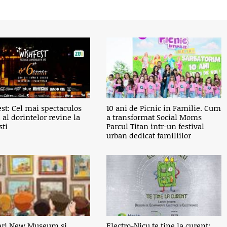
st: Cel mai spectaculos
10 ani de Picnic in Familie. Cum
l al dorintelor revine la
a transformat Social Moms
sti
Parcul Titan intr-un festival
urban dedicat familiilor
fari New Museum si
Electro-Nicu te tine la curent: