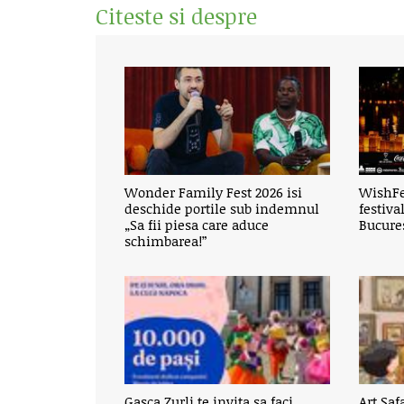
Citeste si despre
Wonder Family Fest 2026 isi
WishFe
deschide portile sub indemnul
festiva
„Sa fii piesa care aduce
Bucure
schimbarea!”
Gasca Zurli te invita sa faci
Art Sa