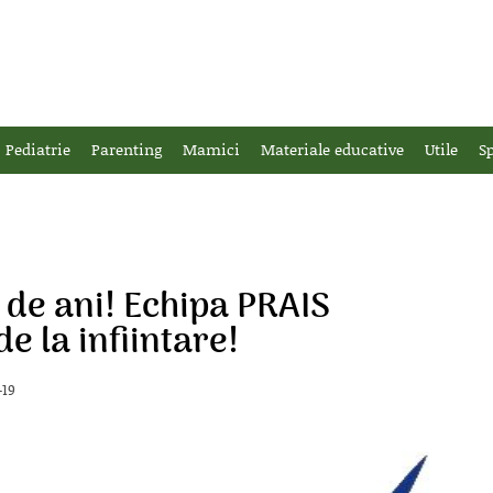
Pediatrie
Parenting
Mamici
Materiale educative
Utile
Sp
0 de ani! Echipa PRAIS
e la infiintare!
-19