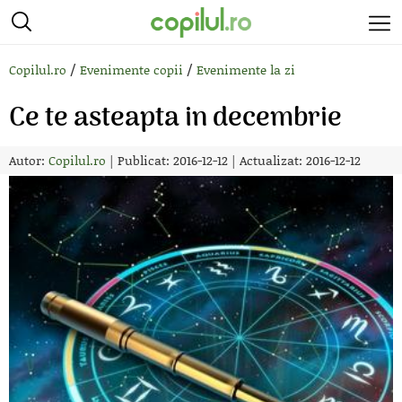
/
/
Copilul.ro
Evenimente copii
Evenimente la zi
Ce te asteapta in decembrie
Autor:
Copilul.ro
|
Publicat: 2016-12-12
|
Actualizat: 2016-12-12