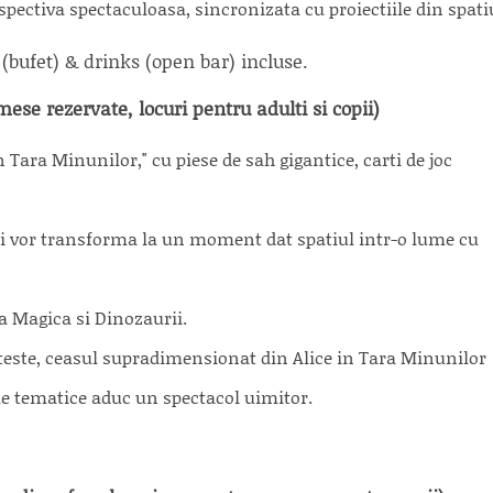
erspectiva spectaculoasa, sincronizata cu proiectiile din spati
d (bufet) & drinks (open bar) incluse.
se rezervate, locuri pentru adulti si copii)
 Tara Minunilor," cu piese de sah gigantice, carti de joc
n si vor transforma la un moment dat spatiul intr-o lume cu
a Magica si Dinozaurii.
oteste, ceasul supradimensionat din Alice in Tara Minunilor
ile tematice aduc un spectacol uimitor.