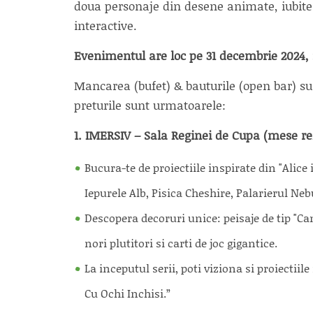
doua personaje din desene animate, iubite de
interactive.
Evenimentul are loc pe 31 decembrie 2024, i
Mancarea (bufet) & bauturile (open bar) sun
preturile sunt urmatoarele:
1. IMERSIV – Sala Reginei de Cupa (mese reze
Bucura-te de proiectiile inspirate din "Alic
Iepurele Alb, Pisica Cheshire, Palarierul Ne
Descopera decoruri unice: peisaje de tip "
nori plutitori si carti de joc gigantice.
La inceputul serii, poti viziona si proiectii
Cu Ochi Inchisi.”