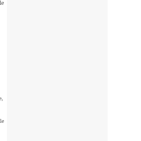
le
e,
le