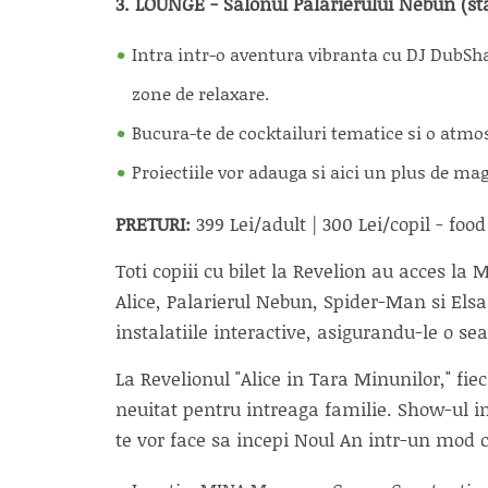
3. LOUNGE - Salonul Palarierului Nebun (sta
Intra intr-o aventura vibranta cu DJ DubShak
zone de relaxare.
Bucura-te de cocktailuri tematice si o atmo
Proiectiile vor adauga si aici un plus de magi
PRETURI:
399 Lei/adult | 300 Lei/copil - foo
Toti copiii cu bilet la Revelion au acces l
Alice, Palarierul Nebun, Spider-Man si Elsa. 
instalatiile interactive, asigurandu-le o s
La Revelionul "Alice in Tara Minunilor," fie
neuitat pentru intreaga familie. Show-ul im
te vor face sa incepi Noul An intr-un mod 