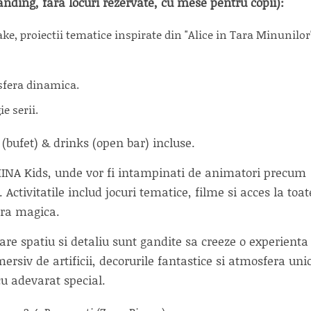
nding, fara locuri rezervate, cu mese pentru copii):
e, proiectii tematice inspirate din "Alice in Tara Minunilor"
sfera dinamica.
e serii.
d (bufet) & drinks (open bar) incluse.
a MINA Kids, unde vor fi intampinati de animatori precum
Activitatile includ jocuri tematice, filme si acces la toat
eara magica.
care spatiu si detaliu sunt gandite sa creeze o experienta
ersiv de artificii, decorurile fantastice si atmosfera uni
cu adevarat special.