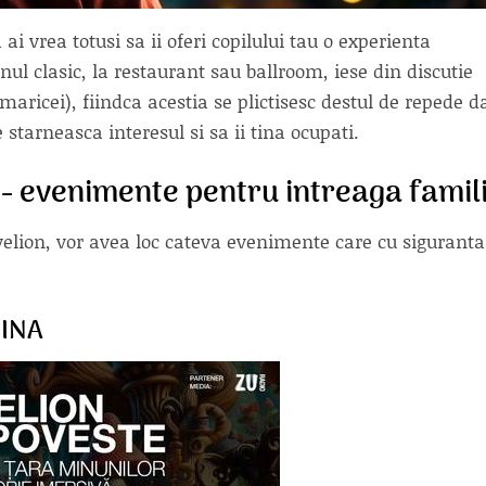
i vrea totusi sa ii oferi copilului tau o experienta
l clasic, la restaurant sau ballroom, iese din discutie
maricei), fiindca acestia se plictisesc destul de repede d
 starneasca interesul si sa ii tina ocupati.
 - evenimente pentru intreaga famil
evelion, vor avea loc cateva evenimente care cu siguranta
MINA