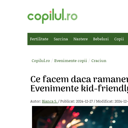
Fertilitate
Sarcina
Nastere
Bebelusi
Copii
/
/
Copilul.ro
Evenimente copii
Craciun
Ce facem daca ramanem 
Evenimente kid-friendl
Autor:
Bianca S.
/
Publicat: 2024-12-27
/
Modificat: 2024-12