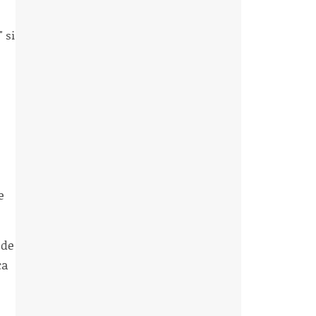
 si
e
 de
ca