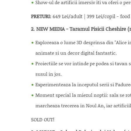
Show-ul de artificii imersiv iti va oferi o p
PRETURI:
649 Lei/adult | 399 Lei/copil - foo
2. NEW MEDIA - Taramul Pisicii Cheshire (me
Exploreaza o lume 3D desprinsa din "Alice in
animate si un decor digital fantastic.
Proiectiile se vor intinde pe podea si tava
susul in jos.
Experimenteaza la inceputul serii si Padure
Moment special la miezul noptii: sala se r
marcheaza trecerea in Noul An, iar artifici
SOLD OUT!