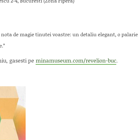
cu 2-4, Bucuresti (Zona Pipera)
ota de magie tinutei voastre: un detaliu elegant, o palarie
e.”
iu, gasesti pe
minamuseum.com/revelion-buc
.