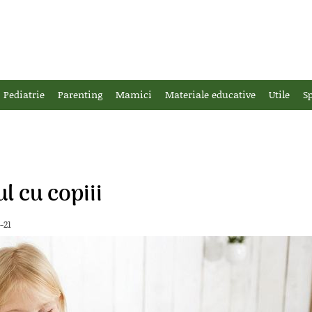
Pediatrie
Parenting
Mamici
Materiale educative
Utile
Sp
l cu copiii
-21