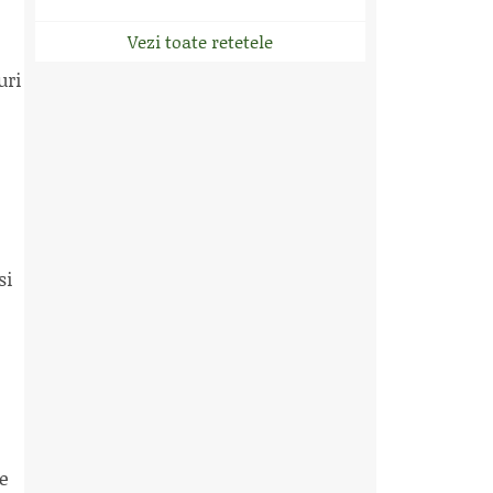
Vezi toate retetele
uri
si
de