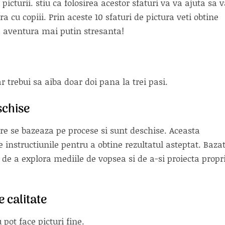
picturii. stiu ca folosirea acestor sfaturi va va ajuta sa 
a cu copiii. Prin aceste 10 sfaturi de pictura veti obtine
a aventura mai putin stresanta!
ar trebui sa aiba doar doi pana la trei pasi.
schise
are se bazeaza pe procese si sunt deschise. Aceasta
 instructiunile pentru a obtine rezultatul asteptat. Baza
a de a explora mediile de vopsea si de a-si proiecta propri
 calitate
 pot face picturi fine.