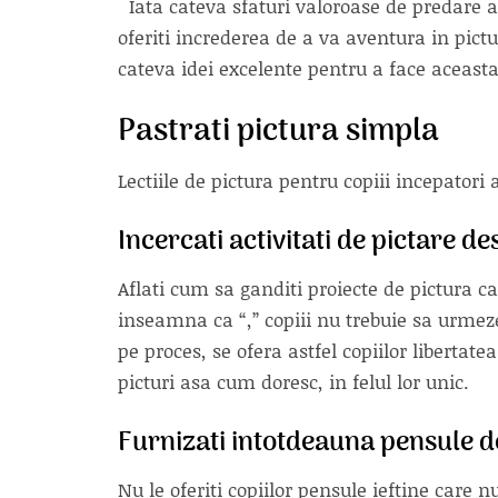
Iata cateva sfaturi valoroase de predare a 
oferiti increderea de a va aventura in pictur
cateva idei excelente pentru a face aceast
Pastrati pictura simpla
Lectiile de pictura pentru copiii incepatori 
Incercati activitati de pictare de
Aflati cum sa ganditi proiecte de pictura c
inseamna ca “,” copiii nu trebuie sa urmeze
pe proces, se ofera astfel copiilor libertate
picturi asa cum doresc, in felul lor unic.
Furnizati intotdeauna pensule de
Nu le oferiti copiilor pensule ieftine care nu