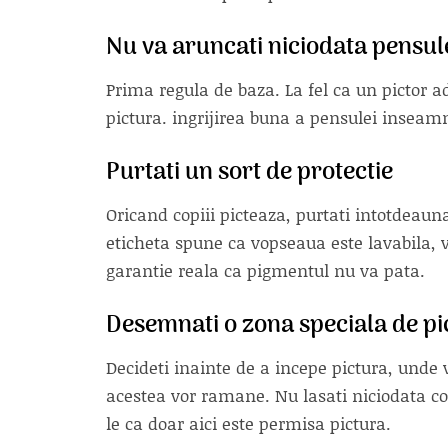
Nu va aruncati niciodata pensul
Prima regula de baza. La fel ca un pictor a
pictura. ingrijirea buna a pensulei inseamn
Purtati un sort de protectie
Oricand copiii picteaza, purtati intotdeau
eticheta spune ca vopseaua este lavabila, 
garantie reala ca pigmentul nu va pata.
Desemnati o zona speciala de pi
Decideti inainte de a incepe pictura, unde v
acestea vor ramane. Nu lasati niciodata cop
le ca doar aici este permisa pictura.