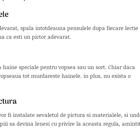
ele
devarat, spala intotdeauna pensulele dupa fiecare lectie
a ca esti un pictor adevarat.
na haine speciale pentru vopsea sau un sort. Chiar daca
vopseaua tot murdareste hainele. in plus, nu exista o
ctura
or fi instalate sevaletul de pictura si materialele, si und
iii sa devina lenesi cu privire la aceasta regula, amintit