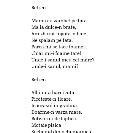
Refren
Mama cu zambet pe fata
Ma ia dulce-n brate,
Am zburat fuguta-n baie,
Ne spalam pe fata.
Parca mi se face foame…
Chiar mi-i foame tare!
Unde-i sanul meu cel mare?
Unde-i sanul, mami?
Refren
Albinuta harnicuta
Picoteste-n floare,
Iepurasul in gradina
Doarme-n varza mare,
Botisoru-i de laptica
Motaie pisica
Si clipind din ochi mamica