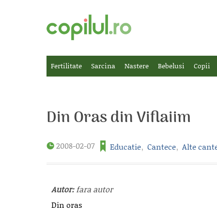
Fertilitate
Sarcina
Nastere
Bebelusi
Copii
Din Oras din Viflaiim
2008-02-07
Educatie
,
Cantece
,
Alte cant
Autor:
fara autor
Din oras