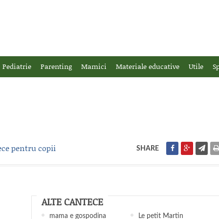
Pediatrie
Parenting
Mamici
Materiale educative
Utile
Sp
ece pentru copii
SHARE
ALTE CANTECE
mama e gospodina
Le petit Martin