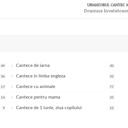
URMATORUL CANTEC
Doamna Invatatoar
Cantece de iarna
49
30
Cantece in limba engleza
36
32
Cantece cu animale
17
77
Cantece pentru mama
14
35
Cantece de 1 iunie, ziua copilului
9
22