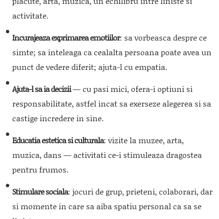
placute, arta, muzica, un echilibru intre liniste si
activitate.
Incurajeaza exprimarea emotiilor
: sa vorbeasca despre ce
simte; sa inteleaga ca cealalta persoana poate avea un
punct de vedere diferit; ajuta-l cu empatia.
Ajuta-l sa ia decizii
— cu pasi mici, ofera-i optiuni si
responsabilitate, astfel incat sa exerseze alegerea si sa
castige incredere in sine.
Educatia estetica si culturala
: vizite la muzee, arta,
muzica, dans — activitati ce-i stimuleaza dragostea
pentru frumos.
Stimulare sociala
: jocuri de grup, prieteni, colaborari, dar
si momente in care sa aiba spatiu personal ca sa se