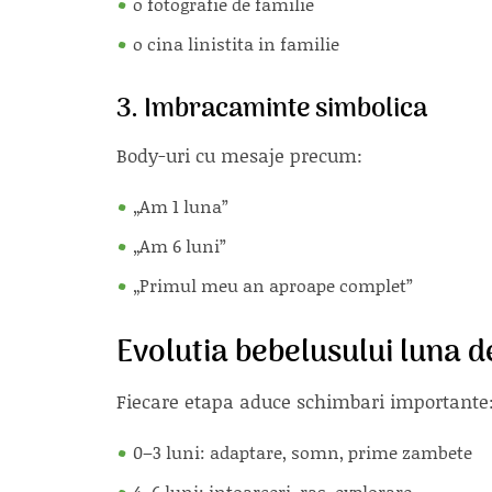
o fotografie de familie
o cina linistita in familie
3. Imbracaminte simbolica
Body-uri cu mesaje precum:
„Am 1 luna”
„Am 6 luni”
„Primul meu an aproape complet”
Evolutia bebelusului luna 
Fiecare etapa aduce schimbari importante
0–3 luni: adaptare, somn, prime zambete
4–6 luni: intoarceri, ras, explorare