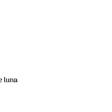
de luna
: