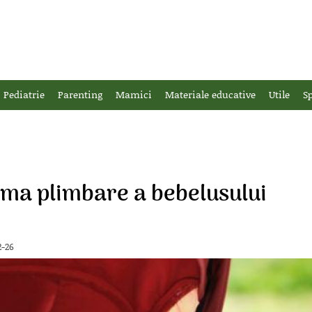
Pediatrie
Parenting
Mamici
Materiale educative
Utile
Sp
rima plimbare a bebelusului
2-26