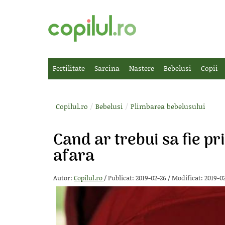
Fertilitate
Sarcina
Nastere
Bebelusi
Copii
/
/
Copilul.ro
Bebelusi
Plimbarea bebelusului
Cand ar trebui sa fie p
afara
Autor:
Copilul.ro
/
Publicat: 2019-02-26
/
Modificat: 2019-0