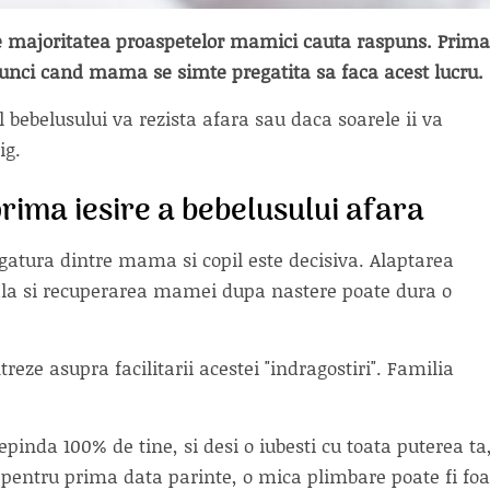
are majoritatea proaspetelor mamici cauta raspuns. Prima
atunci cand mama se simte pregatita sa faca acest lucru.
bebelusului va rezista afara sau daca soarele ii va
ig.
 prima iesire a bebelusului afara
egatura dintre mama si copil este decisiva. Alaptarea
nala si recuperarea mamei dupa nastere poate dura o
reze asupra facilitarii acestei "indragostiri". Familia
epinda 100% de tine, si desi o iubesti cu toata puterea ta,
i pentru prima data parinte, o mica plimbare poate fi foa