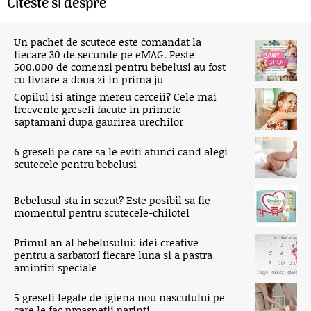
Citeste si despre
Un pachet de scutece este comandat la
fiecare 30 de secunde pe eMAG. Peste
500.000 de comenzi pentru bebelusi au fost
cu livrare a doua zi in prima ju
Copilul isi atinge mereu cerceii? Cele mai
frecvente greseli facute in primele
saptamani dupa gaurirea urechilor
6 greseli pe care sa le eviti atunci cand alegi
scutecele pentru bebelusi
Bebelusul sta in sezut? Este posibil sa fie
momentul pentru scutecele-chilotel
Primul an al bebelusului: idei creative
pentru a sarbatori fiecare luna si a pastra
amintiri speciale
5 greseli legate de igiena nou nascutului pe
care le fac proaspetii parinti