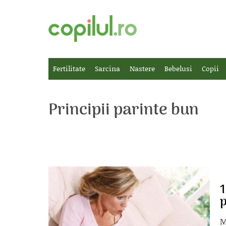
Fertilitate
Sarcina
Nastere
Bebelusi
Copii
Principii parinte bun
1
p
M