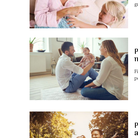
g
P
m
F
p
P
a