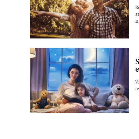
R
s
n
S
e
V
a