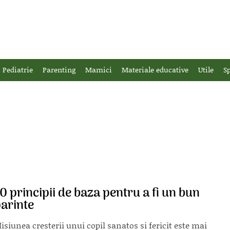
Pediatrie
Parenting
Mamici
Materiale educative
Utile
Sp
0 principii de baza pentru a fi un bun
arinte
isiunea cresterii unui copil sanatos si fericit este mai