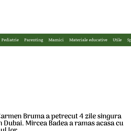
Pediatrie
Parenting
Mamici
Materiale educative
Utile
Sp
armen Bruma a petrecut 4 zile singura
n Dubai. Mircea Badea a ramas acasa cu
iul lor