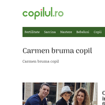
Fertilitate
Sarcina
Nastere
Bebelusi
Copii
Carmen bruma copil
Carmen bruma copil
C
i
f