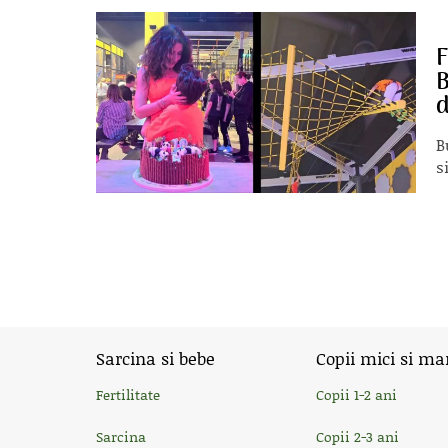
F
B
d
B
s
Sarcina si bebe
Copii mici si ma
Fertilitate
Copii 1-2 ani
Sarcina
Copii 2-3 ani