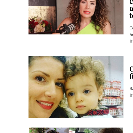
c
a
t
C
a
in
C
f
B
i