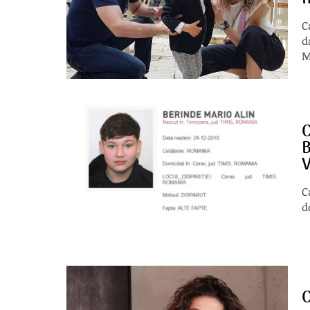
C
d
M
C
B
V
C
d
C