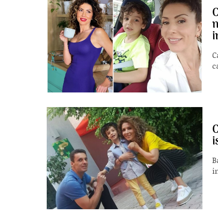
m
i
C
c
C
i
B
i