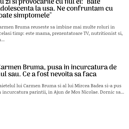
u zi si provocarile cu fiul ei: "Bate
dolescenta la usa. Ne confruntam cu
oate simptomele"
armen Bruma reuseste sa imbine mai multe roluri in
celasi timp: este mama, prezentatoare TV, nutritionist si,
...
armen Bruma, pusa in incurcatura de
iul sau. Ce a fost nevoita sa faca
aietelul lui Carmen Bruma si al lui Mircea Badea si-a pus
n incurcatura parintii, in Ajun de Mos Nicolae. Dornic sa...