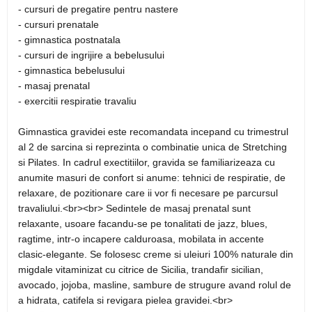
- cursuri de pregatire pentru nastere
- cursuri prenatale
- gimnastica postnatala
- cursuri de ingrijire a bebelusului
- gimnastica bebelusului
- masaj prenatal
- exercitii respiratie travaliu
Gimnastica gravidei este recomandata incepand cu trimestrul
al 2 de sarcina si reprezinta o combinatie unica de Stretching
si Pilates. In cadrul exectitiilor, gravida se familiarizeaza cu
anumite masuri de confort si anume: tehnici de respiratie, de
relaxare, de pozitionare care ii vor fi necesare pe parcursul
travaliului.<br><br> Sedintele de masaj prenatal sunt
relaxante, usoare facandu-se pe tonalitati de jazz, blues,
ragtime, intr-o incapere calduroasa, mobilata in accente
clasic-elegante. Se folosesc creme si uleiuri 100% naturale din
migdale vitaminizat cu citrice de Sicilia, trandafir sicilian,
avocado, jojoba, masline, sambure de strugure avand rolul de
a hidrata, catifela si revigara pielea gravidei.<br>