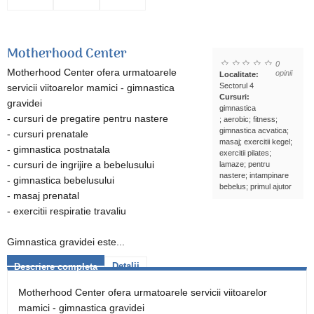
Motherhood Center
0
Motherhood Center ofera urmatoarele
opinii
Localitate:
Sectorul 4
servicii viitoarelor mamici - gimnastica
Cursuri:
gravidei
gimnastica
- cursuri de pregatire pentru nastere
; aerobic; fitness;
gimnastica acvatica;
- cursuri prenatale
masaj; exercitii kegel;
- gimnastica postnatala
exercitii pilates;
- cursuri de ingrijire a bebelusului
lamaze; pentru
nastere; intampinare
- gimnastica bebelusului
bebelus; primul ajutor
- masaj prenatal
- exercitii respiratie travaliu
Gimnastica gravidei este...
Detalii
Descriere completa
Motherhood Center ofera urmatoarele servicii viitoarelor
mamici - gimnastica gravidei