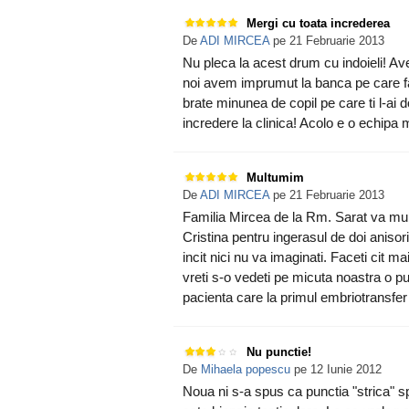
Mergi cu toata increderea
De
ADI MIRCEA
pe 21 Februarie 2013
Nu pleca la acest drum cu indoieli! Avem
noi avem imprumut la banca pe care fam
brate minunea de copil pe care ti l-ai d
incredere la clinica! Acolo e o echipa 
Multumim
De
ADI MIRCEA
pe 21 Februarie 2013
Familia Mircea de la Rm. Sarat va mul
Cristina pentru ingerasul de doi anisor
incit nici nu va imaginati. Faceti cit m
vreti s-o vedeti pe micuta noastra o p
pacienta care la primul embriotransfer a 
Nu punctie!
De
Mihaela popescu
pe 12 Iunie 2012
Noua ni s-a spus ca punctia "strica" 