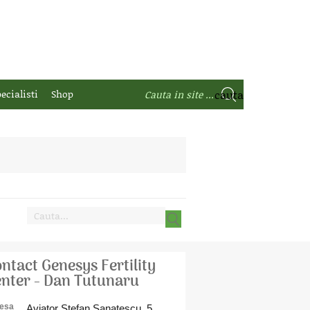
ecialisti
Shop
ntact Genesys Fertility
nter - Dan Tutunaru
esa
Aviator Stefan Sanatescu, 5,