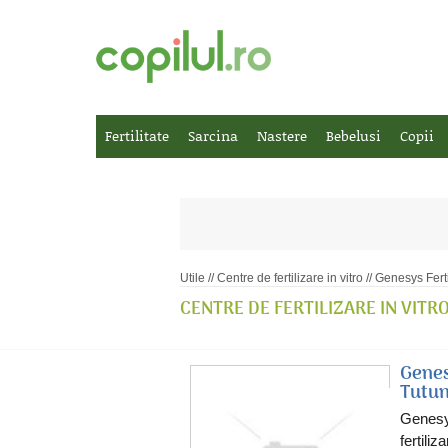
Fertilitate
Sarcina
Nastere
Bebelusi
Copii
Utile
//
Centre de fertilizare in vitro
// Genesys Fert
CENTRE DE FERTILIZARE IN VITR
Genes
Tutu
Genesys
fertili