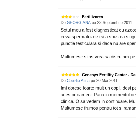
Fertilizarea
De
GEORGIANA
pe 23 Septembrie 2011
Sotul meu a fost diagnosticat cu azoo
ceva spermatozoizi si a spus ca singura 
punctie testiculara si daca nu are sp
Multumesc si as vrea sa discutam pe
Genesys Fertility Center - D
De
Cobirlie Alina
pe 20 Mai 2011
Imi doresc foarte mult un copil, desi 
acestor oameni. Pana in momentul de f
clinica. O sa vedem in continuare. Mul
Multumesc frumos pentru tot si raman