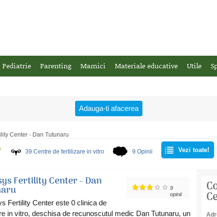
Pediatrie
Parenting
Mamici
Materiale educative
Utile
Sp
Adauga-ti afacerea
ility Center - Dan Tutunaru
O
Vezi toate!
39
Centre de fertilizare in vitro
9 Opinii
ys Fertility Center - Dan
Co
naru
9
Ce
opinii
 Fertility Center este 0 clinica de
zare in vitro, deschisa de recunoscutul medic Dan Tutunaru, un
Adr