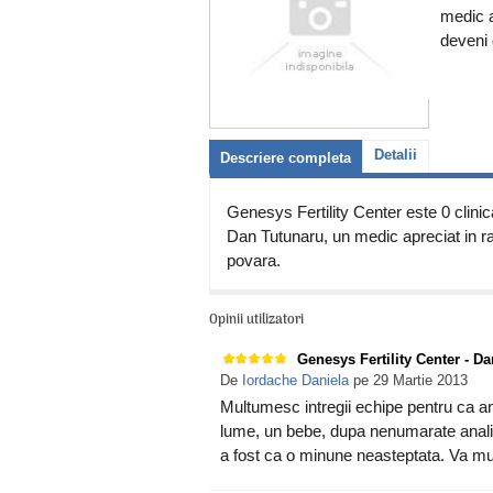
medic a
deveni 
Detalii
Descriere completa
Genesys Fertility Center este 0 clinic
Dan Tutunaru, un medic apreciat in ran
povara.
Opinii utilizatori
Genesys Fertility Center - D
De
Iordache Daniela
pe 29 Martie 2013
Multumesc intregii echipe pentru ca a
lume, un bebe, dupa nenumarate anali
a fost ca o minune neasteptata. Va mult