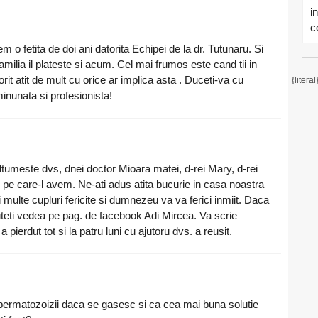
i
co
 o fetita de doi ani datorita Echipei de la dr. Tutunaru. Si
ilia il plateste si acum. Cel mai frumos este cand tii in
orit atit de mult cu orice ar implica asta . Duceti-va cu
{literal
minunata si profesionista!
tumeste dvs, dnei doctor Mioara matei, d-rei Mary, d-rei
i pe care-l avem. Ne-ati adus atita bucurie in casa noastra
ai multe cupluri fericite si dumnezeu va va ferici inmiit. Daca
uteti vedea pe pag. de facebook Adi Mircea. Va scrie
pierdut tot si la patru luni cu ajutoru dvs. a reusit.
spermatozoizii daca se gasesc si ca cea mai buna solutie