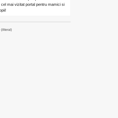
n cel mai vizitat portal pentru mamici si
pii!
}
{/literal}