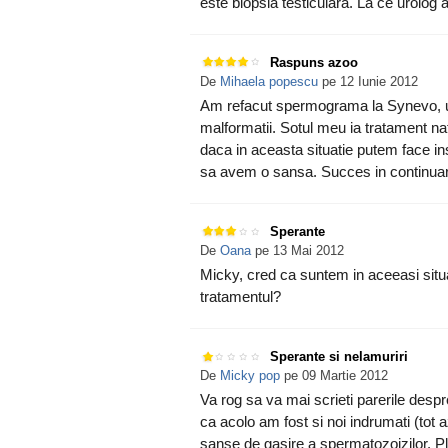
este biopsia testiculara. La ce urolog a
Raspuns azoo
De
Mihaela popescu
pe 12 Iunie 2012
Am refacut spermograma la Synevo, un
malformatii. Sotul meu ia tratament natu
daca in aceasta situatie putem face i
sa avem o sansa. Succes in continuar
Sperante
De
Oana
pe 13 Mai 2012
Micky, cred ca suntem in aceeasi situat
tratamentul?
Sperante si nelamuriri
De
Micky pop
pe 09 Martie 2012
Va rog sa va mai scrieti parerile desp
ca acolo am fost si noi indrumati (tot
sanse de gasire a spermatozoizilor. Plu