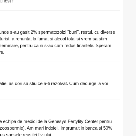
ti fost?
de s-au gasit 2% spermatozoizi "buni", restul, cu diverse
rist, a renuntat la fumat si alcool total si vrem sa stim
nseminare, pentru ca ni s-au cam redus finantele. Speram
e.
ie, as dori sa stiu ce a-ti rezolvat. Cum decurge la voi
re echipa de medici de la Genesys Fertylity Center pentru
 azoospermie). Am mari indoieli, imprumut in banca si 50%
s sansele reusitei fiv-ului.