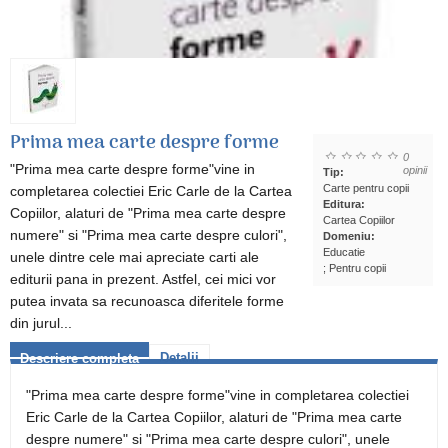
Prima mea carte despre forme
0
"Prima mea carte despre forme"vine in
opinii
Tip:
Carte pentru copii
completarea colectiei Eric Carle de la Cartea
Editura:
Copiilor, alaturi de "Prima mea carte despre
Cartea Copiilor
numere" si "Prima mea carte despre culori",
Domeniu:
Educatie
unele dintre cele mai apreciate carti ale
; Pentru copii
editurii pana in prezent. Astfel, cei mici vor
putea invata sa recunoasca diferitele forme
din jurul...
Detalii
Descriere completa
"Prima mea carte despre forme"vine in completarea colectiei
Eric Carle de la Cartea Copiilor, alaturi de "Prima mea carte
despre numere" si "Prima mea carte despre culori", unele