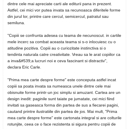
dintre cele mai apreciate carti ale editurii pana in prezent.
Astfel, cei mici vor putea invata sa recunoasca diferitele forme
din jurul lor, printre care cercul, semicercul, patratul sau
semiluna.
"Copiii se confrunta adesea cu teama de necunoscut. in cartile
mele incerc sa combat aceasta teama si s-o inlocuiesc cu o
atitudine pozitiva. Copiii au o curiozitate instinctiva si o
tendinta naturala catre creativitate. Vreau sa le arat copiilor ca
a inva&#539;a lucruri noi e ceva fascinant si distractiv",
declara Eric Carle.
"Prima mea carte despre forme" este conceputa astfel incat
copiii sa poata invata sa numeasca unele dintre cele mai
obisnuite forme printr-un joc simplu si amuzant. Cartea are un
design inedit: paginile sunt taiate pe jumatate, cei mici fiind
invitati sa gaseasca forma din partea de sus a fiecarei pagini,
cautand printre ilustratiile din partea de jos. Mai mult, "Prima
mea carte despre forme" este cartonata integral si are colturile
rotunjite, ceea ce o face rezistenta si sigura pentru copiii de