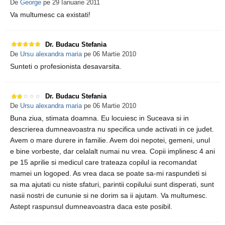
De
George
pe 29 Ianuarie 2011
Va multumesc ca existati!
Dr. Budacu Stefania
De
Ursu alexandra maria
pe 06 Martie 2010
Sunteti o profesionista desavarsita.
Dr. Budacu Stefania
De
Ursu alexandra maria
pe 06 Martie 2010
Buna ziua, stimata doamna. Eu locuiesc in Suceava si in
descrierea dumneavoastra nu specifica unde activati in ce judet.
Avem o mare durere in familie. Avem doi nepotei, gemeni, unul
e bine vorbeste, dar celalalt numai nu vrea. Copii implinesc 4 ani
pe 15 aprilie si medicul care trateaza copilul ia recomandat
mamei un logoped. As vrea daca se poate sa-mi raspundeti si
sa ma ajutati cu niste sfaturi, parintii copilului sunt disperati, sunt
nasii nostri de cununie si ne dorim sa ii ajutam. Va multumesc.
Astept raspunsul dumneavoastra daca este posibil.