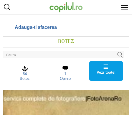
Adauga-ti afacerea
BOTEZ
Vezi toate!
64
1
Botez
Opinie