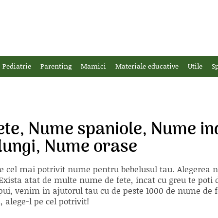
Pediatrie
Parenting
Mamici
Materiale educative
Utile
Sp
ete, Nume spaniole, Nume in
lungi, Nume orase
e cel mai potrivit nume pentru bebelusul tau. Alegerea
xista atat de multe nume de fete, incat cu greu te poti d
ii pui, venim in ajutorul tau cu de peste 1000 de nume d
alege-l pe cel potrivit!