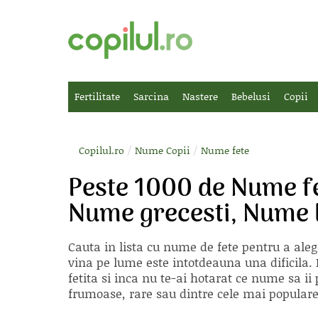
Fertilitate
Sarcina
Nastere
Bebelusi
Copii
/
/
Copilul.ro
Nume Copii
Nume fete
Peste 1000 de Nume f
Nume grecesti, Nume 
Cauta in lista cu
nume de fete
pentru a aleg
vina pe lume este intotdeauna una dificila. E
fetita si inca nu te-ai hotarat ce nume sa 
frumoase, rare sau dintre cele mai populare, 