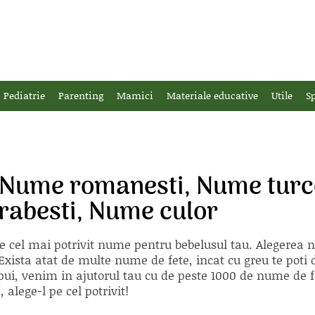
Pediatrie
Parenting
Mamici
Materiale educative
Utile
Sp
 Nume romanesti, Nume turce
rabesti, Nume culor
e cel mai potrivit nume pentru bebelusul tau. Alegerea
xista atat de multe nume de fete, incat cu greu te poti d
ii pui, venim in ajutorul tau cu de peste 1000 de nume d
alege-l pe cel potrivit!