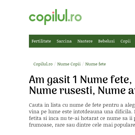
Fertilitate
Sarcina
Nastere
Bebelusi
Copii
/
/
Copilul.ro
Nume Copii
Nume fete
Am gasit 1 Nume fete,
Nume rusesti, Nume a
Cauta in lista cu
nume de fete
pentru a aleg
vina pe lume este intotdeauna una dificila. E
fetita si inca nu te-ai hotarat ce nume sa 
frumoase, rare sau dintre cele mai populare, 