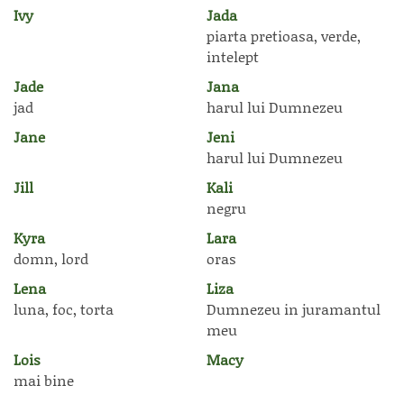
Ivy
Jada
piarta pretioasa, verde,
intelept
Jade
Jana
jad
harul lui Dumnezeu
Jane
Jeni
harul lui Dumnezeu
Jill
Kali
negru
Kyra
Lara
domn, lord
oras
Lena
Liza
luna, foc, torta
Dumnezeu in juramantul
meu
Lois
Macy
mai bine