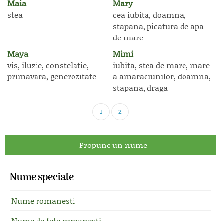
Maia
Mary
stea
cea iubita, doamna,
stapana, picatura de apa
de mare
Maya
Mimi
vis, iluzie, constelatie,
iubita, stea de mare, mare
primavara, generozitate
a amaraciunilor, doamna,
stapana, draga
1
2
Propune un nume
Nume speciale
Nume romanesti
Nume de fete romanesti