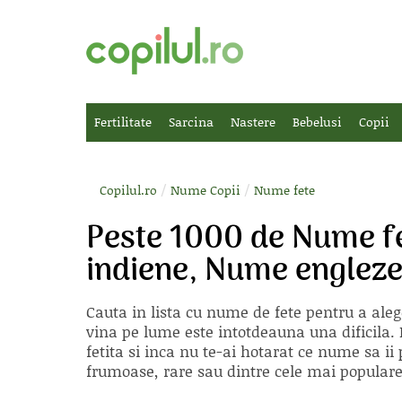
Fertilitate
Sarcina
Nastere
Bebelusi
Copii
/
/
Copilul.ro
Nume Copii
Nume fete
Peste 1000 de Nume f
indiene, Nume engleze
Cauta in lista cu
nume de fete
pentru a aleg
vina pe lume este intotdeauna una dificila. E
fetita si inca nu te-ai hotarat ce nume sa 
frumoase, rare sau dintre cele mai populare, 