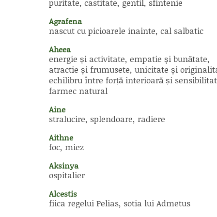
puritate, castitate, gentil, sfintenie
Agrafena
nascut cu picioarele inainte, cal salbatic
Aheea
energie și activitate, empatie și bunătate,
atractie și frumusete, unicitate și originalit
echilibru între forță interioară și sensibilitat
farmec natural
Aine
stralucire, splendoare, radiere
Aithne
foc, miez
Aksinya
ospitalier
Alcestis
fiica regelui Pelias, sotia lui Admetus