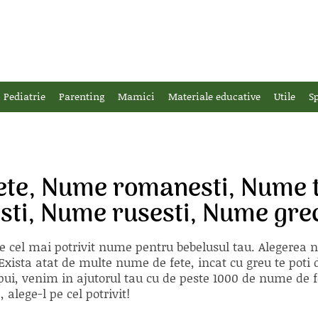
Pediatrie
Parenting
Mamici
Materiale educative
Utile
Sp
ete, Nume romanesti, Nume 
sti, Nume rusesti, Nume grec
e cel mai potrivit nume pentru bebelusul tau. Alegerea
xista atat de multe nume de fete, incat cu greu te poti d
ii pui, venim in ajutorul tau cu de peste 1000 de nume d
alege-l pe cel potrivit!