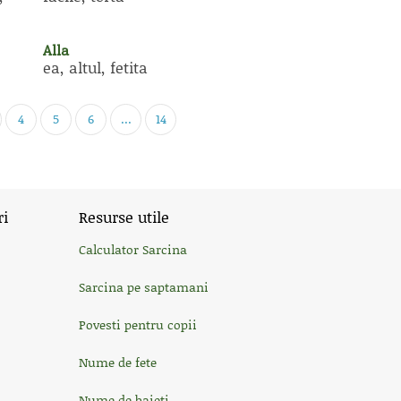
Alla
ea, altul, fetita
4
5
6
...
14
ri
Resurse utile
Calculator Sarcina
Sarcina pe saptamani
Povesti pentru copii
Nume de fete
Nume de baieti