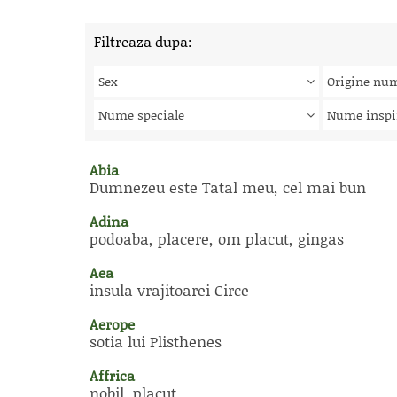
Filtreaza dupa:
Sex
Origine nu
Nume speciale
Nume inspi
Abia
Dumnezeu este Tatal meu, cel mai bun
Adina
podoaba, placere, om placut, gingas
Aea
insula vrajitoarei Circe
Aerope
sotia lui Plisthenes
Affrica
nobil, placut