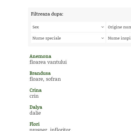
Filtreaza dupa:
Sex
Origine nu
Nume speciale
Nume inspi
Anemona
floarea vantului
Brandusa
floare, sofran
Crina
crin
Dalya
dalie
Flori
prosper, infloritor