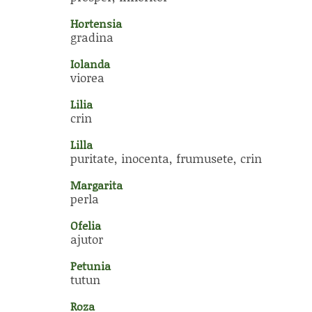
Hortensia
gradina
Iolanda
viorea
Lilia
crin
Lilla
puritate, inocenta, frumusete, crin
Margarita
perla
Ofelia
ajutor
Petunia
tutun
Roza