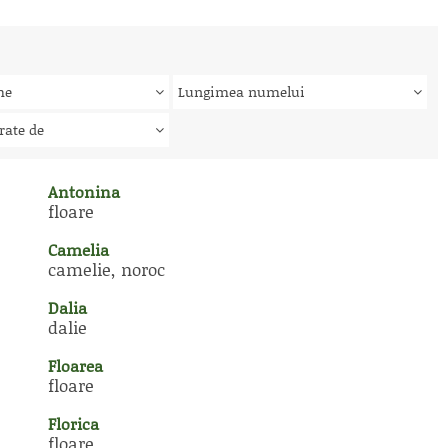
me
Lungimea numelui
rate de
Antonina
floare
Camelia
camelie, noroc
Dalia
dalie
Floarea
floare
Florica
floare