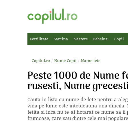
Fertilitate
Sarcina
Nastere
Bebelusi
Copii
/
/
Copilul.ro
Nume Copii
Nume fete
Peste 1000 de Nume f
rusesti, Nume grecest
Cauta in lista cu
nume de fete
pentru a aleg
vina pe lume este intotdeauna una dificila. E
fetita si inca nu te-ai hotarat ce nume sa 
frumoase, rare sau dintre cele mai populare, 