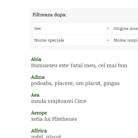
Filtreaza dupa:
Sex
Origine nu
Nume speciale
Nume inspi
Abia
Dumnezeu este Tatal meu, cel mai bun
Adina
podoaba, placere, om placut, gingas
Aea
insula vrajitoarei Circe
Aerope
sotia lui Plisthenes
Affrica
nobil, placut