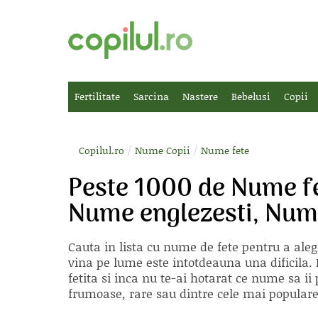
Fertilitate
Sarcina
Nastere
Bebelusi
Copii
/
/
Copilul.ro
Nume Copii
Nume fete
Peste 1000 de Nume f
Nume englezesti, Nume
Cauta in lista cu
nume de fete
pentru a aleg
vina pe lume este intotdeauna una dificila. E
fetita si inca nu te-ai hotarat ce nume sa 
frumoase, rare sau dintre cele mai populare, 