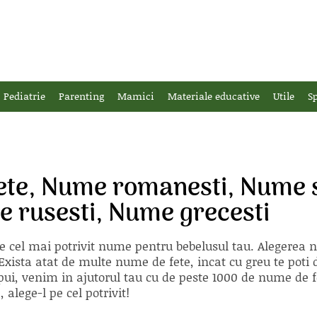
Pediatrie
Parenting
Mamici
Materiale educative
Utile
Sp
ete, Nume romanesti, Nume s
 rusesti, Nume grecesti
e cel mai potrivit nume pentru bebelusul tau. Alegerea
xista atat de multe nume de fete, incat cu greu te poti d
ii pui, venim in ajutorul tau cu de peste 1000 de nume d
alege-l pe cel potrivit!