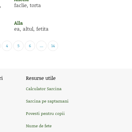
,
faclie, torta
Alla
ea, altul, fetita
4
5
6
...
14
ri
Resurse utile
Calculator Sarcina
Sarcina pe saptamani
Povesti pentru copii
Nume de fete