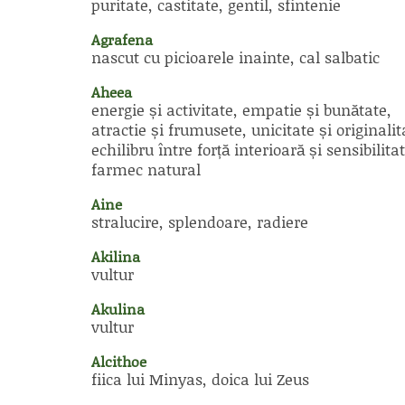
puritate, castitate, gentil, sfintenie
Agrafena
nascut cu picioarele inainte, cal salbatic
Aheea
energie și activitate, empatie și bunătate,
atractie și frumusete, unicitate și originalit
echilibru între forță interioară și sensibilitat
farmec natural
Aine
stralucire, splendoare, radiere
Akilina
vultur
Akulina
vultur
Alcithoe
fiica lui Minyas, doica lui Zeus