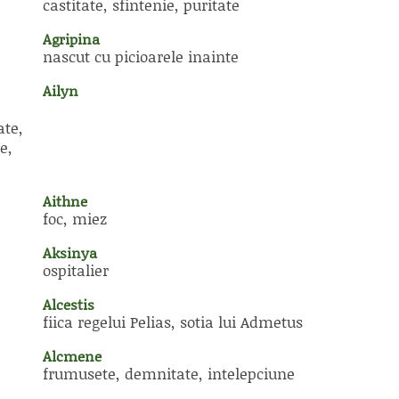
castitate, sfintenie, puritate
Agripina
nascut cu picioarele inainte
Ailyn
ate,
e,
Aithne
foc, miez
Aksinya
ospitalier
Alcestis
fiica regelui Pelias, sotia lui Admetus
Alcmene
frumusete, demnitate, intelepciune