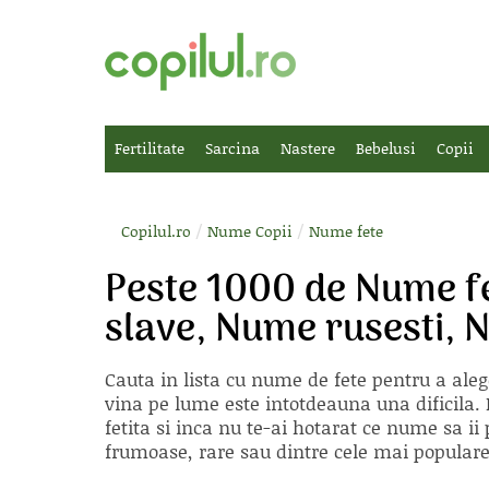
Fertilitate
Sarcina
Nastere
Bebelusi
Copii
/
/
Copilul.ro
Nume Copii
Nume fete
Peste 1000 de Nume f
slave, Nume rusesti, 
Cauta in lista cu
nume de fete
pentru a aleg
vina pe lume este intotdeauna una dificila. E
fetita si inca nu te-ai hotarat ce nume sa 
frumoase, rare sau dintre cele mai populare, 