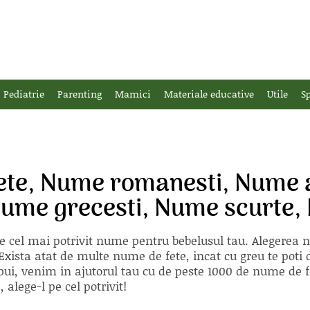
Pediatrie
Parenting
Mamici
Materiale educative
Utile
Sp
ete, Nume romanesti, Nume
Nume grecesti, Nume scurte,
e cel mai potrivit nume pentru bebelusul tau. Alegerea
xista atat de multe nume de fete, incat cu greu te poti d
ii pui, venim in ajutorul tau cu de peste 1000 de nume d
alege-l pe cel potrivit!