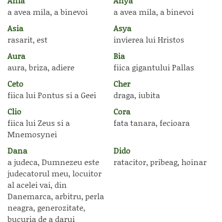
Ania
Anya
a avea mila, a binevoi
a avea mila, a binevoi
Asia
Asya
rasarit, est
invierea lui Hristos
Aura
Bia
aura, briza, adiere
fiica gigantului Pallas
Ceto
Cher
fiica lui Pontus si a Geei
draga, iubita
Clio
Cora
fiica lui Zeus si a
fata tanara, fecioara
Mnemosynei
Dana
Dido
a judeca, Dumnezeu este
ratacitor, pribeag, hoinar
judecatorul meu, locuitor
al acelei vai, din
Danemarca, arbitru, perla
neagra, generozitate,
bucuria de a darui