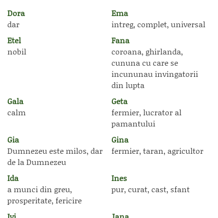
Dora
Ema
dar
intreg, complet, universal
Etel
Fana
nobil
coroana, ghirlanda,
cununa cu care se
incununau invingatorii
din lupta
Gala
Geta
calm
fermier, lucrator al
pamantului
Gia
Gina
Dumnezeu este milos, dar
fermier, taran, agricultor
de la Dumnezeu
Ida
Ines
a munci din greu,
pur, curat, cast, sfant
prosperitate, fericire
Ivi
Jana