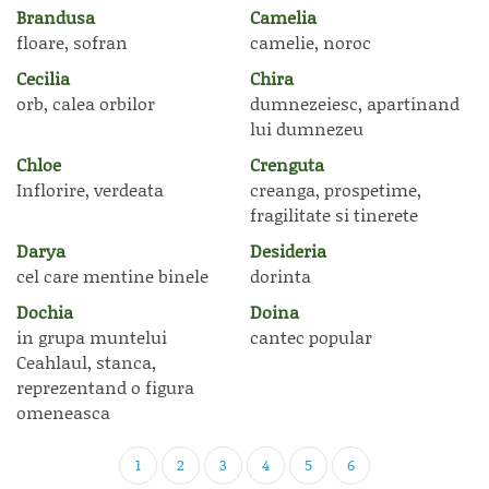
Brandusa
Camelia
floare, sofran
camelie, noroc
Cecilia
Chira
orb, calea orbilor
dumnezeiesc, apartinand
lui dumnezeu
Chloe
Crenguta
Inflorire, verdeata
creanga, prospetime,
fragilitate si tinerete
Darya
Desideria
cel care mentine binele
dorinta
Dochia
Doina
in grupa muntelui
cantec popular
Ceahlaul, stanca,
reprezentand o figura
omeneasca
1
2
3
4
5
6