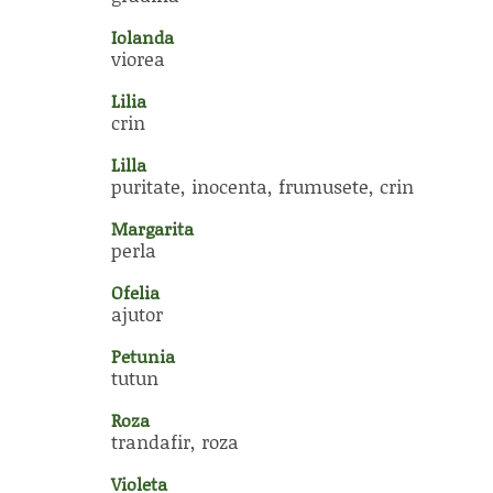
Iolanda
viorea
Lilia
crin
Lilla
puritate, inocenta, frumusete, crin
Margarita
perla
Ofelia
ajutor
Petunia
tutun
Roza
trandafir, roza
Violeta