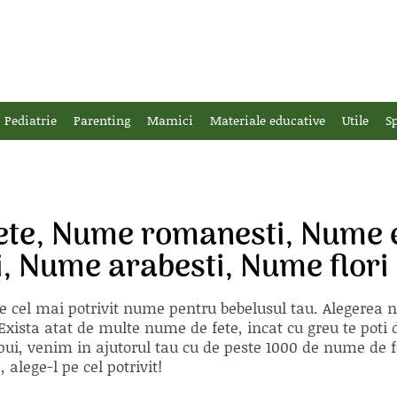
Pediatrie
Parenting
Mamici
Materiale educative
Utile
Sp
ete, Nume romanesti, Nume 
i, Nume arabesti, Nume flori
e cel mai potrivit nume pentru bebelusul tau. Alegerea
xista atat de multe nume de fete, incat cu greu te poti d
ii pui, venim in ajutorul tau cu de peste 1000 de nume d
alege-l pe cel potrivit!