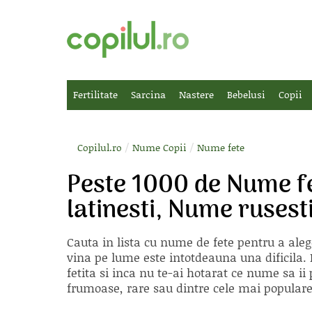
Fertilitate
Sarcina
Nastere
Bebelusi
Copii
/
/
Copilul.ro
Nume Copii
Nume fete
Peste 1000 de Nume f
latinesti, Nume rusest
Cauta in lista cu
nume de fete
pentru a aleg
vina pe lume este intotdeauna una dificila. E
fetita si inca nu te-ai hotarat ce nume sa 
frumoase, rare sau dintre cele mai populare, 