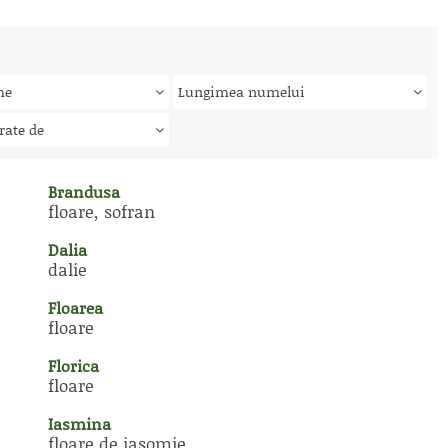
me
Lungimea numelui
rate de
Brandusa
floare, sofran
Dalia
dalie
Floarea
floare
Florica
floare
Iasmina
floare de iasomie