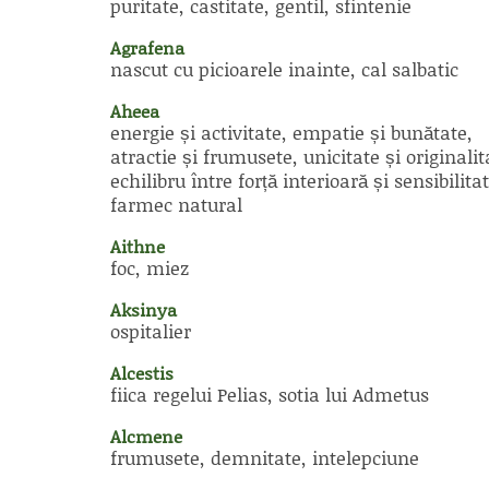
puritate, castitate, gentil, sfintenie
Agrafena
nascut cu picioarele inainte, cal salbatic
Aheea
energie și activitate, empatie și bunătate,
atractie și frumusete, unicitate și originalit
echilibru între forță interioară și sensibilitat
farmec natural
Aithne
foc, miez
Aksinya
ospitalier
Alcestis
fiica regelui Pelias, sotia lui Admetus
Alcmene
frumusete, demnitate, intelepciune