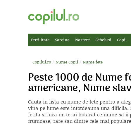
Fertilitate
Sarcina
Nastere
Bebelusi
Copii
/
/
Copilul.ro
Nume Copii
Nume fete
Peste 1000 de Nume f
americane, Nume slav
Cauta in lista cu
nume de fete
pentru a aleg
vina pe lume este intotdeauna una dificila. E
fetita si inca nu te-ai hotarat ce nume sa 
frumoase, rare sau dintre cele mai populare, 