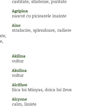
castitate, sfintenie, puritate
Agripina
nascut cu picioarele inainte
Aine
stralucire, splendoare, radiere
ate,
e,
Akilina
vultur
Akulina
vultur
Alcithoe
fiica lui Minyas, doica lui Zeus
Alcyone
calm, liniste