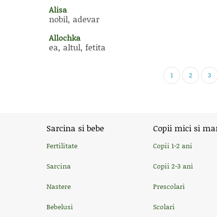
Alisa
nobil, adevar
Allochka
ea, altul, fetita
1
2
3
Sarcina si bebe
Copii mici si ma
Fertilitate
Copii 1-2 ani
Sarcina
Copii 2-3 ani
Nastere
Prescolari
Bebelusi
Scolari