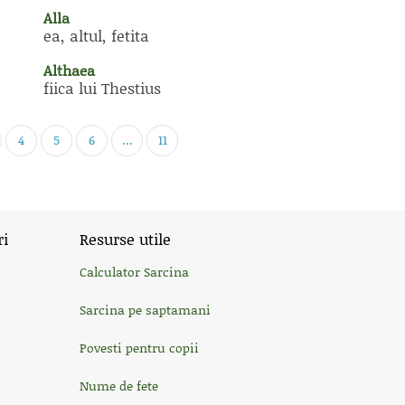
Alla
ea, altul, fetita
Althaea
fiica lui Thestius
4
5
6
...
11
ri
Resurse utile
Calculator Sarcina
Sarcina pe saptamani
Povesti pentru copii
Nume de fete