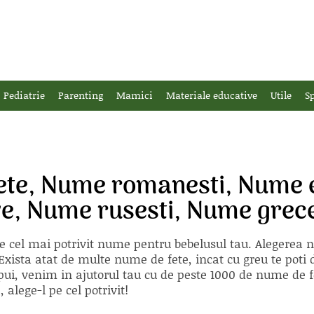
Pediatrie
Parenting
Mamici
Materiale educative
Utile
Sp
ete, Nume romanesti, Nume 
e, Nume rusesti, Nume grece
e cel mai potrivit nume pentru bebelusul tau. Alegerea
xista atat de multe nume de fete, incat cu greu te poti d
ii pui, venim in ajutorul tau cu de peste 1000 de nume d
alege-l pe cel potrivit!