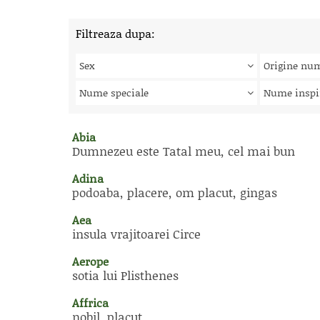
Filtreaza dupa:
Sex
Origine nu
Nume speciale
Nume inspi
Abia
Dumnezeu este Tatal meu, cel mai bun
Adina
podoaba, placere, om placut, gingas
Aea
insula vrajitoarei Circe
Aerope
sotia lui Plisthenes
Affrica
nobil, placut