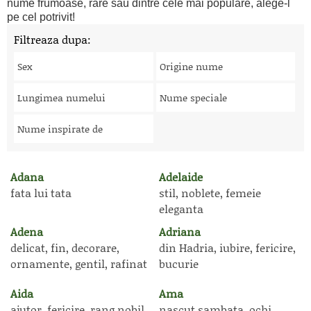
nume frumoase, rare sau dintre cele mai populare, alege-l
pe cel potrivit!
Filtreaza dupa:
Sex
Origine nume
Lungimea numelui
Nume speciale
Nume inspirate de
Adana
Adelaide
fata lui tata
stil, noblete, femeie
eleganta
Adena
Adriana
delicat, fin, decorare,
din Hadria, iubire, fericire,
ornamente, gentil, rafinat
bucurie
Aida
Ama
ajutor, fericire, rang nobil,
nascut sambata, ochi