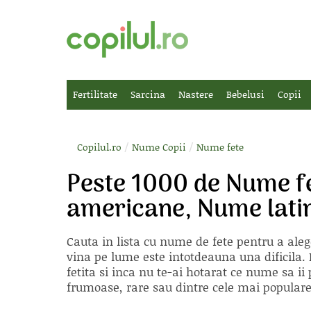
Fertilitate
Sarcina
Nastere
Bebelusi
Copii
/
/
Copilul.ro
Nume Copii
Nume fete
Peste 1000 de Nume f
americane, Nume latin
Cauta in lista cu
nume de fete
pentru a aleg
vina pe lume este intotdeauna una dificila. E
fetita si inca nu te-ai hotarat ce nume sa 
frumoase, rare sau dintre cele mai populare, 