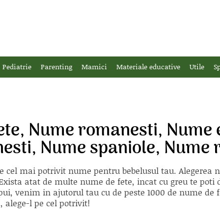
Pediatrie
Parenting
Mamici
Materiale educative
Utile
Sp
ete, Nume romanesti, Nume e
esti, Nume spaniole, Nume r
e cel mai potrivit nume pentru bebelusul tau. Alegerea
xista atat de multe nume de fete, incat cu greu te poti d
ii pui, venim in ajutorul tau cu de peste 1000 de nume d
alege-l pe cel potrivit!