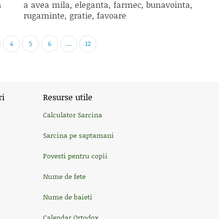
a
a avea mila, eleganta, farmec, bunavointa,
rugaminte, gratie, favoare
4
5
6
...
12
ri
Resurse utile
Calculator Sarcina
Sarcina pe saptamani
Povesti pentru copii
Nume de fete
Nume de baieti
Calendar Ortodox