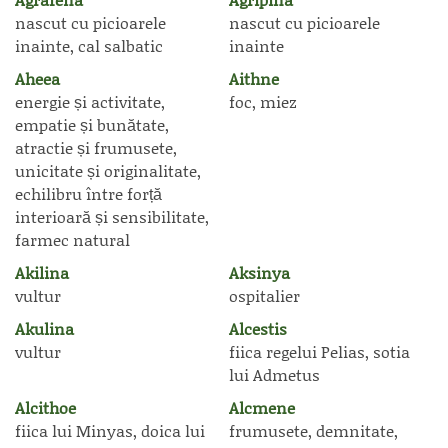
nascut cu picioarele
nascut cu picioarele
inainte, cal salbatic
inainte
Aheea
Aithne
energie și activitate,
foc, miez
empatie și bunătate,
atractie și frumusete,
unicitate și originalitate,
echilibru între forță
interioară și sensibilitate,
farmec natural
Akilina
Aksinya
vultur
ospitalier
Akulina
Alcestis
vultur
fiica regelui Pelias, sotia
lui Admetus
Alcithoe
Alcmene
fiica lui Minyas, doica lui
frumusete, demnitate,