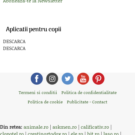
Aboneaza-te la Newsletter
Aplicatii pentru copii
DESCARCA
DESCARCA
Termeni si conditii
Politica de confidentialitate
Politica de cookie
Publicitate - Contact
Din retea:
animale.ro
|
askmen.ro
|
calificativ.ro
|
clopotel.ro
|
crestinortodox.ro
|
ele.ro
|
hit.ro
|
laso.ro
|