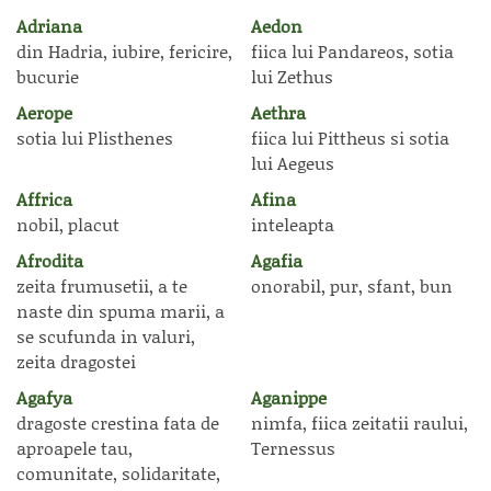
Adriana
Aedon
din Hadria, iubire, fericire,
fiica lui Pandareos, sotia
bucurie
lui Zethus
Aerope
Aethra
sotia lui Plisthenes
fiica lui Pittheus si sotia
lui Aegeus
Affrica
Afina
nobil, placut
inteleapta
Afrodita
Agafia
zeita frumusetii, a te
onorabil, pur, sfant, bun
naste din spuma marii, a
se scufunda in valuri,
zeita dragostei
Agafya
Aganippe
dragoste crestina fata de
nimfa, fiica zeitatii raului,
aproapele tau,
Ternessus
comunitate, solidaritate,