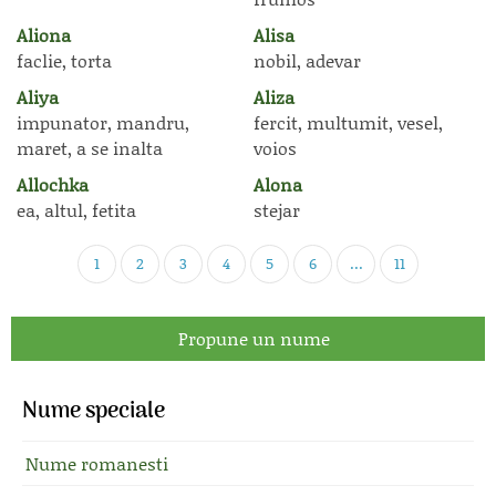
Aliona
Alisa
faclie, torta
nobil, adevar
Aliya
Aliza
impunator, mandru,
fercit, multumit, vesel,
maret, a se inalta
voios
Allochka
Alona
ea, altul, fetita
stejar
1
2
3
4
5
6
...
11
Propune un nume
Nume speciale
Nume romanesti