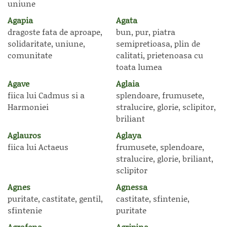
uniune
Agapia
Agata
dragoste fata de aproape,
bun, pur, piatra
solidaritate, uniune,
semipretioasa, plin de
comunitate
calitati, prietenoasa cu
toata lumea
Agave
Aglaia
fiica lui Cadmus si a
splendoare, frumusete,
Harmoniei
stralucire, glorie, sclipitor,
briliant
Aglauros
Aglaya
fiica lui Actaeus
frumusete, splendoare,
stralucire, glorie, briliant,
sclipitor
Agnes
Agnessa
puritate, castitate, gentil,
castitate, sfintenie,
sfintenie
puritate
Agrafena
Agripina