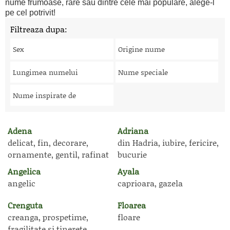
nume frumoase, rare sau dintre cele mai populare, alege-l
pe cel potrivit!
Filtreaza dupa:
Sex
Origine nume
Lungimea numelui
Nume speciale
Nume inspirate de
Adena
Adriana
delicat, fin, decorare,
din Hadria, iubire, fericire,
ornamente, gentil, rafinat
bucurie
Angelica
Ayala
angelic
caprioara, gazela
Crenguta
Floarea
creanga, prospetime,
floare
fragilitate si tinerete