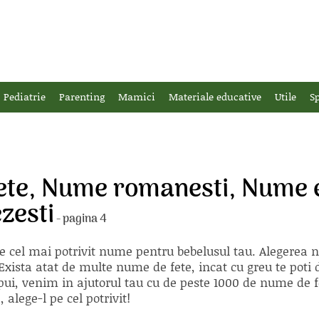
Pediatrie
Parenting
Mamici
Materiale educative
Utile
Sp
ete, Nume romanesti, Nume e
zesti
- pagina 4
e cel mai potrivit nume pentru bebelusul tau. Alegerea
xista atat de multe nume de fete, incat cu greu te poti d
ii pui, venim in ajutorul tau cu de peste 1000 de nume d
alege-l pe cel potrivit!