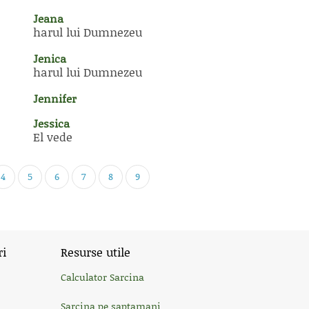
Jeana
harul lui Dumnezeu
Jenica
harul lui Dumnezeu
Jennifer
Jessica
El vede
4
5
6
7
8
9
ri
Resurse utile
Calculator Sarcina
Sarcina pe saptamani