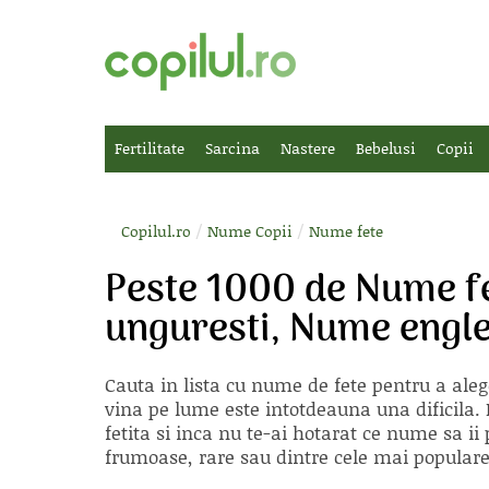
Fertilitate
Sarcina
Nastere
Bebelusi
Copii
/
/
Copilul.ro
Nume Copii
Nume fete
Peste 1000 de Nume f
unguresti, Nume engle
Cauta in lista cu
nume de fete
pentru a aleg
vina pe lume este intotdeauna una dificila. E
fetita si inca nu te-ai hotarat ce nume sa 
frumoase, rare sau dintre cele mai populare, 