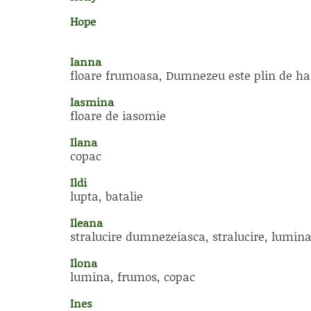
Hope
Ianna
floare frumoasa, Dumnezeu este plin de ha
Iasmina
floare de iasomie
Ilana
copac
Ildi
lupta, batalie
Ileana
stralucire dumnezeiasca, stralucire, lumin
Ilona
lumina, frumos, copac
Ines