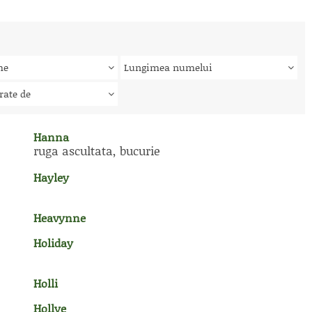
me
Lungimea numelui
rate de
Hanna
ruga ascultata, bucurie
Hayley
Heavynne
Holiday
Holli
Hollye