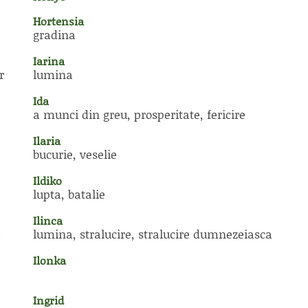
Hortensia
gradina
Iarina
r
lumina
Ida
a munci din greu, prosperitate, fericire
Ilaria
bucurie, veselie
Ildiko
lupta, batalie
Ilinca
a
lumina, stralucire, stralucire dumnezeiasca
Ilonka
Ingrid