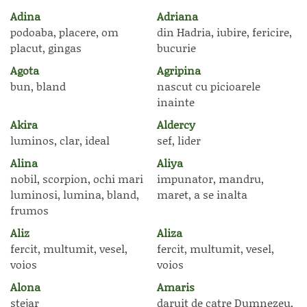
Adina
Adriana
podoaba, placere, om
din Hadria, iubire, fericire,
placut, gingas
bucurie
Agota
Agripina
bun, bland
nascut cu picioarele
inainte
Akira
Aldercy
luminos, clar, ideal
sef, lider
Alina
Aliya
nobil, scorpion, ochi mari
impunator, mandru,
luminosi, lumina, bland,
maret, a se inalta
frumos
Aliz
Aliza
fercit, multumit, vesel,
fercit, multumit, vesel,
voios
voios
Alona
Amaris
stejar
daruit de catre Dumnezeu,