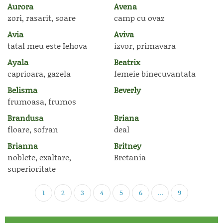
Aurora
Avena
zori, rasarit, soare
camp cu ovaz
Avia
Aviva
tatal meu este Iehova
izvor, primavara
Ayala
Beatrix
caprioara, gazela
femeie binecuvantata
Belisma
Beverly
frumoasa, frumos
Brandusa
Briana
floare, sofran
deal
Brianna
Britney
noblete, exaltare,
Bretania
superioritate
1
2
3
4
5
6
...
9