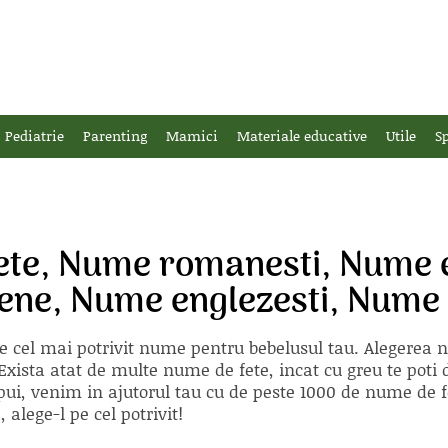
Pediatrie
Parenting
Mamici
Materiale educative
Utile
Sp
ete, Nume romanesti, Nume e
ene, Nume englezesti, Nume 
e cel mai potrivit nume pentru bebelusul tau. Alegerea
xista atat de multe nume de fete, incat cu greu te poti d
ii pui, venim in ajutorul tau cu de peste 1000 de nume d
alege-l pe cel potrivit!