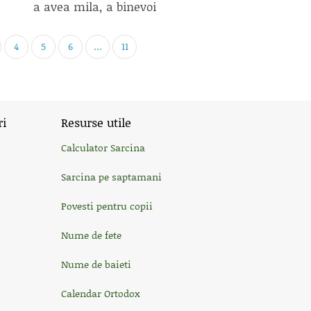
a avea mila, a binevoi
4
5
6
...
11
ri
Resurse utile
Calculator Sarcina
Sarcina pe saptamani
Povesti pentru copii
Nume de fete
Nume de baieti
Calendar Ortodox