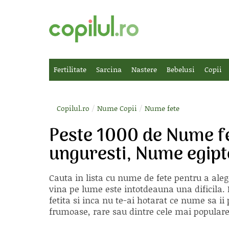
Fertilitate
Sarcina
Nastere
Bebelusi
Copii
/
/
Copilul.ro
Nume Copii
Nume fete
Peste 1000 de Nume f
unguresti, Nume egipt
Cauta in lista cu
nume de fete
pentru a aleg
vina pe lume este intotdeauna una dificila. E
fetita si inca nu te-ai hotarat ce nume sa 
frumoase, rare sau dintre cele mai populare, 