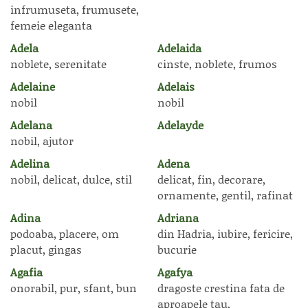
infrumuseta, frumusete,
femeie eleganta
Adela
Adelaida
noblete, serenitate
cinste, noblete, frumos
Adelaine
Adelais
nobil
nobil
Adelana
Adelayde
nobil, ajutor
Adelina
Adena
nobil, delicat, dulce, stil
delicat, fin, decorare,
ornamente, gentil, rafinat
Adina
Adriana
podoaba, placere, om
din Hadria, iubire, fericire,
placut, gingas
bucurie
Agafia
Agafya
onorabil, pur, sfant, bun
dragoste crestina fata de
aproapele tau,