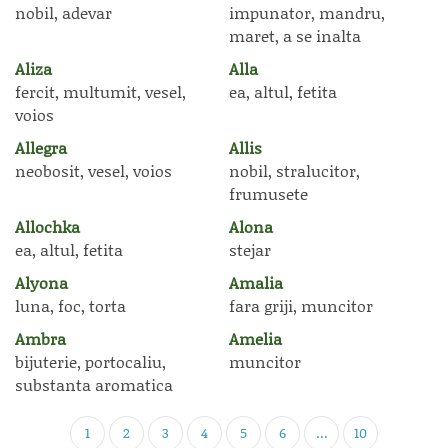
nobil, adevar
impunator, mandru,
maret, a se inalta
Aliza
Alla
fercit, multumit, vesel,
ea, altul, fetita
voios
Allegra
Allis
neobosit, vesel, voios
nobil, stralucitor,
frumusete
Allochka
Alona
ea, altul, fetita
stejar
Alyona
Amalia
luna, foc, torta
fara griji, muncitor
Ambra
Amelia
bijuterie, portocaliu,
muncitor
substanta aromatica
1
2
3
4
5
6
...
10