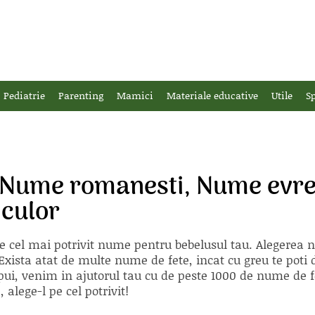
Pediatrie
Parenting
Mamici
Materiale educative
Utile
Sp
 Nume romanesti, Nume evreie
culor
e cel mai potrivit nume pentru bebelusul tau. Alegerea
xista atat de multe nume de fete, incat cu greu te poti d
ii pui, venim in ajutorul tau cu de peste 1000 de nume d
alege-l pe cel potrivit!