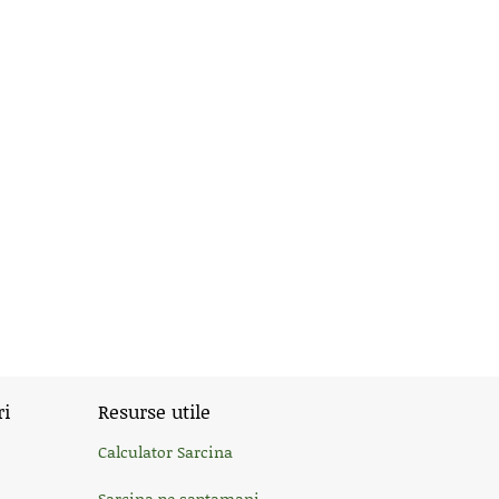
ri
Resurse utile
Calculator Sarcina
Sarcina pe saptamani