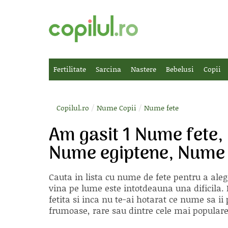
Fertilitate
Sarcina
Nastere
Bebelusi
Copii
/
/
Copilul.ro
Nume Copii
Nume fete
Am gasit 1 Nume fete,
Nume egiptene, Nume 
Cauta in lista cu
nume de fete
pentru a aleg
vina pe lume este intotdeauna una dificila. E
fetita si inca nu te-ai hotarat ce nume sa 
frumoase, rare sau dintre cele mai populare, 